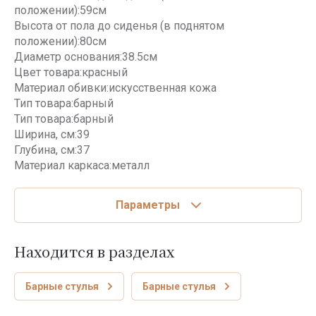
положении):59см
Высота от пола до сиденья (в поднятом
положении):80см
Диаметр основания:38.5см
Цвет товара:красный
Материал обивки:искусственная кожа
Тип товара:барный
Тип товара:барный
Ширина, см:39
Глубина, см:37
Материал каркаса:металл
Параметры
Находится в разделах
Барные стулья
Барные стулья