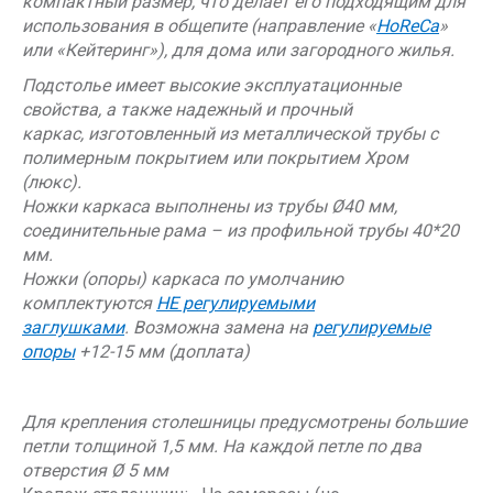
компактный размер, что делает его подходящим для
использования в общепите (направление «
HoReCa
»
или «Кейтеринг»), для дома или загородного жилья.
Подстолье имеет высокие эксплуатационные
свойства, а также надежный и прочный
каркас, изготовленный из металлической трубы с
полимерным покрытием или покрытием Хром
(люкс).
Ножки каркаса выполнены
из трубы Ø40 мм,
соединительные рама – из профильной трубы 40*20
мм.
Ножки (опоры) каркаса по умолчанию
комплектуются
НЕ регулируемыми
заглушками
.
Возможна замена на
регулируемые
опоры
+12-15 мм (доплата)
Для крепления столешницы предусмотрены большие
петли толщиной 1,5 мм. На каждой петле по два
отверстия Ø 5 мм